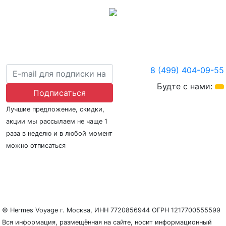
8 (499) 404-09-55
Будте с нами:
Подписаться
Лучшие предложение, скидки,
акции мы рассылаем не чаще 1
раза в неделю и в любой момент
можно отписаться
О нас
Регионы плавания
Морские порты
ООО «Гермес Вояж» –
реестровый номер туроператора В031-00161-
77/01942486
© Hermes Voyage г. Москва, ИНН 7720856944 ОГРН 1217700555599
Вся информация, размещённая на сайте, носит информационный