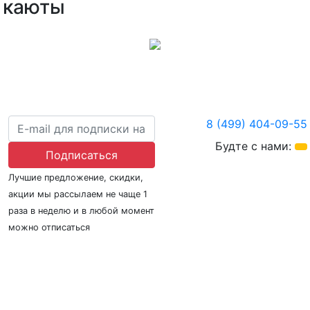
каюты
8 (499) 404-09-55
Будте с нами:
Подписаться
Лучшие предложение, скидки,
акции мы рассылаем не чаще 1
раза в неделю и в любой момент
можно отписаться
О нас
Регионы плавания
Морские порты
ООО «Гермес Вояж» –
реестровый номер туроператора В031-00161-
77/01942486