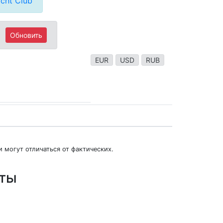
cht Club
Обновить
EUR
USD
RUB
 могут отличаться от фактических.
юты