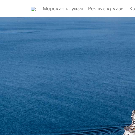
Морские круизы
Речные круизы
Кр