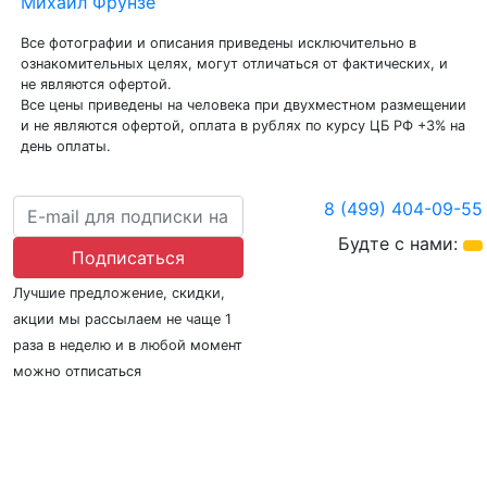
ознакомительных целях, могут отличаться от фактических, и
не являются офертой.
Все цены приведены на человека при двухместном размещении
и не являются офертой, оплата в рублях по курсу ЦБ РФ +3% на
день оплаты.
8 (499) 404-09-55
Будте с нами:
Подписаться
Лучшие предложение, скидки,
акции мы рассылаем не чаще 1
раза в неделю и в любой момент
можно отписаться
О нас
Регионы плавания
Морские порты
ООО «Гермес Вояж» –
реестровый номер туроператора В031-00161-
77/01942486
© Hermes Voyage г. Москва, ИНН 7720856944 ОГРН 1217700555599
Вся информация, размещённая на сайте, носит информационный