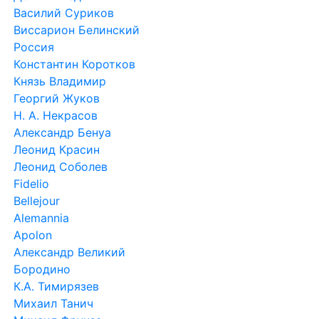
Россия
Константин Коротков
Князь Владимир
Георгий Жуков
Н. А. Некрасов
Александр Бенуа
Леонид Красин
Леонид Соболев
Fidelio
Bellejour
Alemannia
Apolon
Александр Великий
Бородино
К.А. Тимирязев
Михаил Танич
Михаил Фрунзе
Все фотографии и описания приведены исключительно в