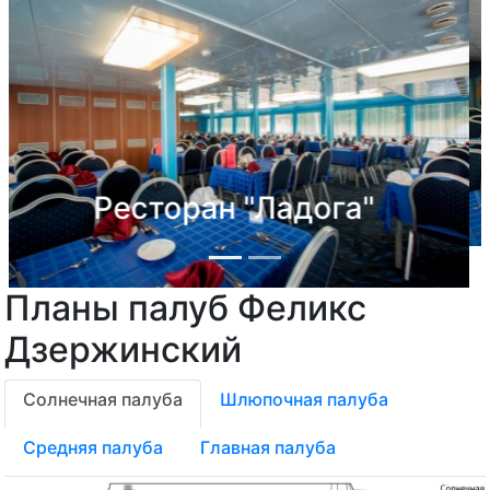
Ресторан "Волга"
Планы палуб Феликс
Previous
Next
Дзержинский
Солнечная палуба
Шлюпочная палуба
Средняя палуба
Главная палуба