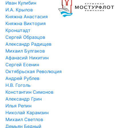
Княжна Анастасия
Княжна Виктория
Кронштадт
Сергей Образцов
Александр Радищев
Михаил Булгаков
Афанасий Никитин
Сергей Есенин
Октябрьская Революция
Андрей Рублев
Н.В. Гоголь
Константин Симонов
Александр Грин
Илья Репин
Николай Карамзин
Михаил Светлов
Демьян Бедный
Василий Суриков
Виссарион Белинский