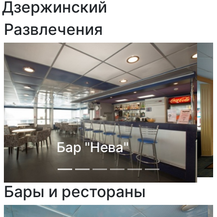
Дзержинский
Развлечения
Бар "Свирь" и
Конференц-зал
Бары и рестораны
Previous
Next