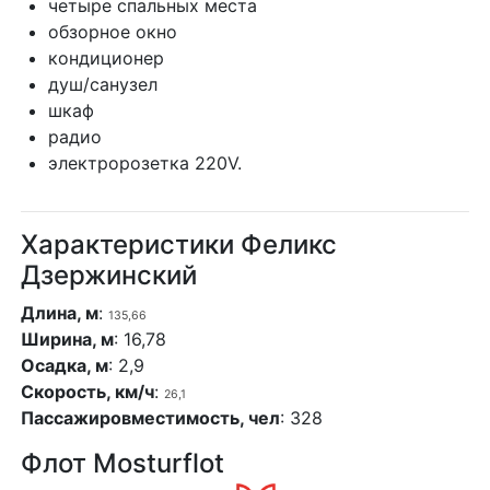
кондиционер
душ/санузел
шкаф
радио
электророзетка 220V.
Характеристики Феликс
Дзержинский
Длина, м
:
135,66
Ширина, м
: 16,78
Осадка, м
: 2,9
Скорость, км/ч
:
26,1
Пассажировместимость, чел
: 328
Флот Mosturflot
Иван Кулибин
И.А. Крылов