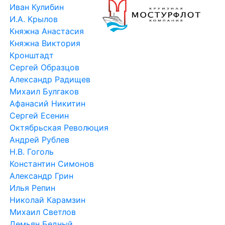
Иван Кулибин
И.А. Крылов
Княжна Анастасия
Княжна Виктория
Кронштадт
Сергей Образцов
Александр Радищев
Михаил Булгаков
Афанасий Никитин
Сергей Есенин
Октябрьская Революция
Андрей Рублев
Н.В. Гоголь
Константин Симонов
Александр Грин
Илья Репин
Николай Карамзин
Михаил Светлов
Демьян Бедный