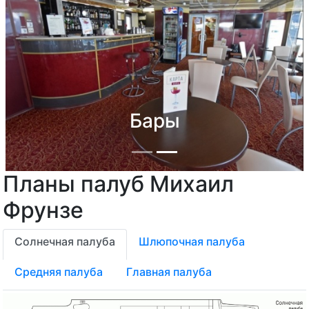
Бары
Планы палуб Михаил
Previous
Next
Фрунзе
Солнечная палуба
Шлюпочная палуба
Средняя палуба
Главная палуба