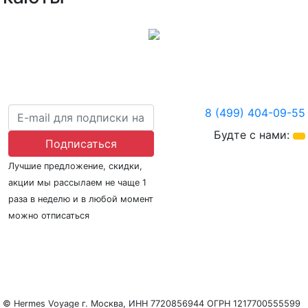
8 (499) 404-09-55
Будте с нами:
Подписаться
Лучшие предложение, скидки,
акции мы рассылаем не чаще 1
раза в неделю и в любой момент
можно отписаться
О нас
Регионы плавания
Морские порты
ООО «Гермес Вояж» –
реестровый номер туроператора В031-00161-
77/01942486
© Hermes Voyage г. Москва, ИНН 7720856944 ОГРН 1217700555599