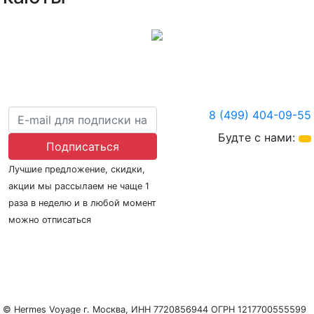
8 (499) 404-09-55
Будте с нами:
Подписаться
Лучшие предложение, скидки,
акции мы рассылаем не чаще 1
раза в неделю и в любой момент
можно отписаться
О нас
Регионы плавания
Морские порты
ООО «Гермес Вояж» –
реестровый номер туроператора В031-00161-
77/01942486
© Hermes Voyage г. Москва, ИНН 7720856944 ОГРН 1217700555599