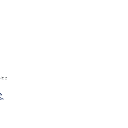
C
ide