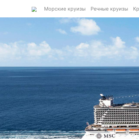
Морские круизы
Речные круизы
Кр