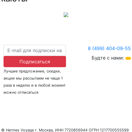
8 (499) 404-09-55
Будте с нами:
Подписаться
Лучшие предложение, скидки,
акции мы рассылаем не чаще 1
раза в неделю и в любой момент
можно отписаться
О нас
Регионы плавания
Морские порты
ООО «Гермес Вояж» –
реестровый номер туроператора В031-00161-
77/01942486
© Hermes Voyage г. Москва, ИНН 7720856944 ОГРН 1217700555599