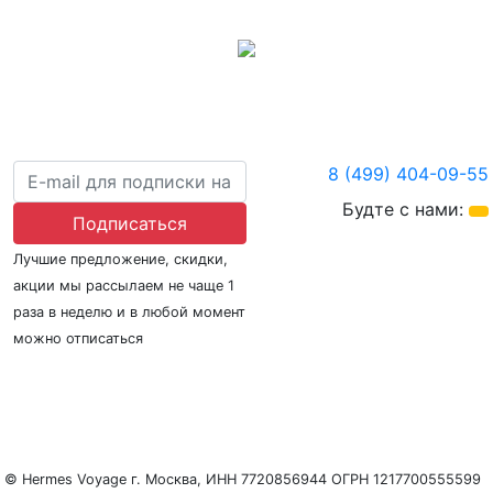
8 (499) 404-09-55
Будте с нами:
Подписаться
Лучшие предложение, скидки,
акции мы рассылаем не чаще 1
раза в неделю и в любой момент
можно отписаться
О нас
Регионы плавания
Морские порты
ООО «Гермес Вояж» –
реестровый номер туроператора В031-00161-
77/01942486
© Hermes Voyage г. Москва, ИНН 7720856944 ОГРН 1217700555599