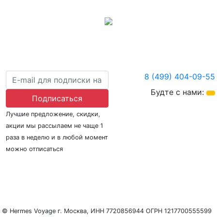
8 (499) 404-09-55
Будте с нами:
Подписаться
Лучшие предложение, скидки,
акции мы рассылаем не чаще 1
раза в неделю и в любой момент
можно отписаться
О нас
Регионы плавания
Морские порты
ООО «Гермес Вояж» –
реестровый номер туроператора В031-00161-
77/01942486
© Hermes Voyage г. Москва, ИНН 7720856944 ОГРН 1217700555599