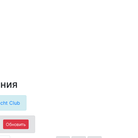
ания
cht Club
Обновить