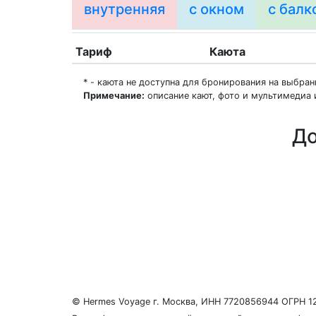
внутренняя
с окном
с балк
Тариф
Каюта
* - каюта не доступна для бронирования на выбра
Примечание:
описание кают, фото и мультимедиа 
До
О нас
Регионы плавания
Морские порты
ООО «Гермес Вояж» –
реестровый номер туроперато
© Hermes Voyage г. Москва, ИНН 7720856944 ОГРН 