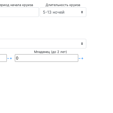
ериод начала круиза
Длительность круиза
Младенец (до 2 лет)
−
+
−
+