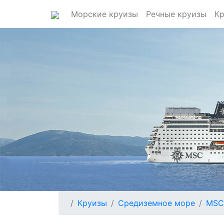
Морские круизы
Речные круизы
Кр
Круизы
Средиземное море
MSC