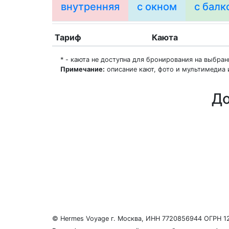
внутренняя
с окном
с балк
Тариф
Каюта
* - каюта не доступна для бронирования на выбра
Примечание:
описание кают, фото и мультимедиа 
До
О нас
Регионы плавания
Морские порты
ООО «Гермес Вояж» –
реестровый номер туроперато
© Hermes Voyage г. Москва, ИНН 7720856944 ОГРН 