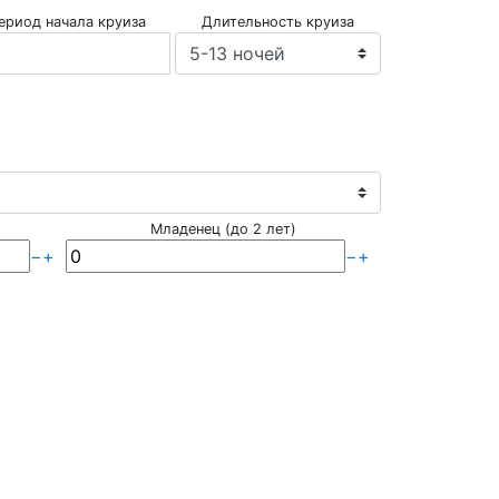
ериод начала круиза
Длительность круиза
Младенец (до 2 лет)
−
+
−
+