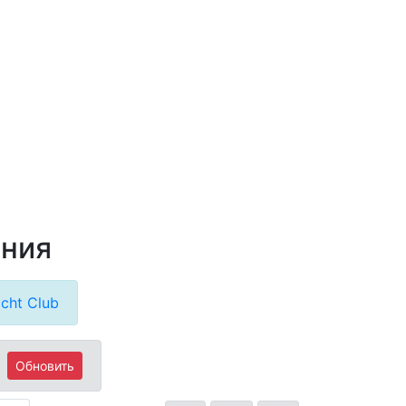
ания
cht Club
Обновить