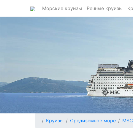
Морские круизы
Речные круизы
Кр
Круизы
Средиземное море
MSC