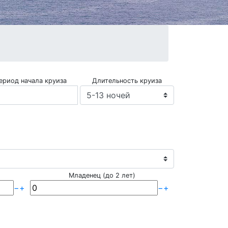
ериод начала круиза
Длительность круиза
Младенец (до 2 лет)
−
+
−
+