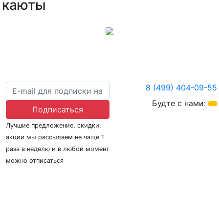
каюты
8 (499) 404-09-55
Будте с нами:
Подписаться
Лучшие предложение, скидки,
акции мы рассылаем не чаще 1
раза в неделю и в любой момент
можно отписаться
О нас
Регионы плавания
Морские порты
ООО «Гермес Вояж» –
реестровый номер туроператора В031-00161-
77/01942486