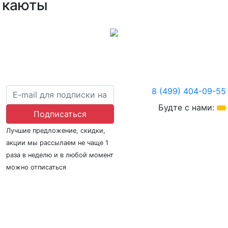
каюты
8 (499) 404-09-55
Будте с нами:
Подписаться
Лучшие предложение, скидки,
акции мы рассылаем не чаще 1
раза в неделю и в любой момент
можно отписаться
О нас
Регионы плавания
Морские порты
ООО «Гермес Вояж» –
реестровый номер туроператора В031-00161-
77/01942486