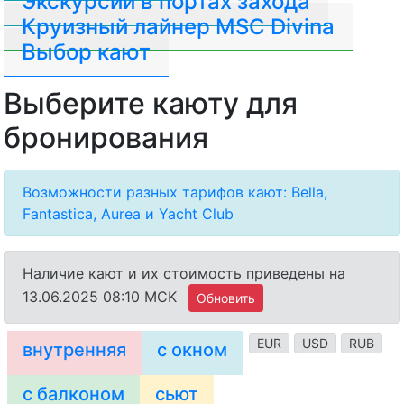
Экскурсии в портах захода
Круизный лайнер MSC Divina
Выбор кают
Выберите каюту для
бронирования
Возможности разных тарифов кают: Bella,
Fantastica, Aurea и Yacht Club
Наличие кают и их стоимость приведены на
13.06.2025 08:10 MCK
Обновить
EUR
USD
RUB
внутренняя
с окном
с балконом
сьют