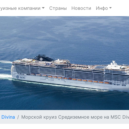
уизные компании
Страны
Новости
Инфо
Divina
Морской круиз Средиземное море на MSC Divi