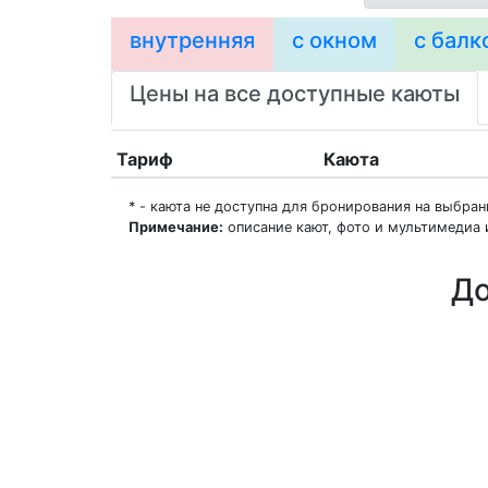
внутренняя
с окном
с балк
Цены на все доступные каюты
Тариф
Каюта
* - каюта не доступна для бронирования на выбра
Примечание:
описание кают, фото и мультимедиа 
До
О нас
Регионы плавания
Морские порты