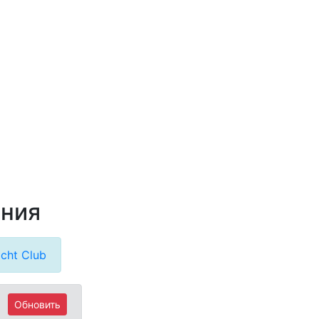
ания
cht Club
Обновить