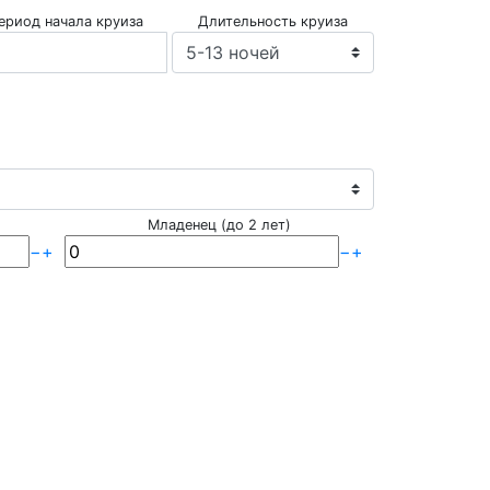
ериод начала круиза
Длительность круиза
Младенец (до 2 лет)
−
+
−
+