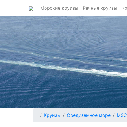
Морские круизы
Речные круизы
Кр
Круизы
Средиземное море
MSC 