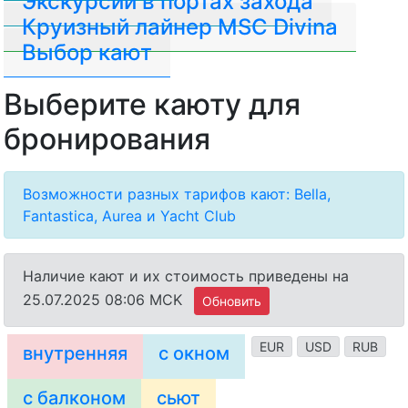
Экскурсии в портах захода
Круизный лайнер MSC Divina
Выбор кают
Выберите каюту для
бронирования
Возможности разных тарифов кают: Bella,
Fantastica, Aurea и Yacht Club
Наличие кают и их стоимость приведены на
25.07.2025 08:06 MCK
Обновить
EUR
USD
RUB
внутренняя
с окном
с балконом
сьют