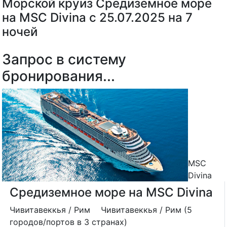
Морской круиз Средиземное море
на MSC Divina с 25.07.2025 на 7
ночей
Запрос в систему
бронирования...
MSC
Divina
Средиземное море на MSC Divina
Чивитавеккья / Рим
Чивитавеккья / Рим (5
городов/портов в 3 странах)