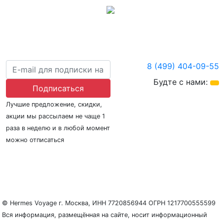
8 (499) 404-09-55
Будте с нами:
Подписаться
Лучшие предложение, скидки,
акции мы рассылаем не чаще 1
раза в неделю и в любой момент
можно отписаться
О нас
Регионы плавания
Морские порты
ООО «Гермес Вояж» –
реестровый номер туроператора В031-00161-
77/01942486
© Hermes Voyage г. Москва, ИНН 7720856944 ОГРН 1217700555599
Вся информация, размещённая на сайте, носит информационный