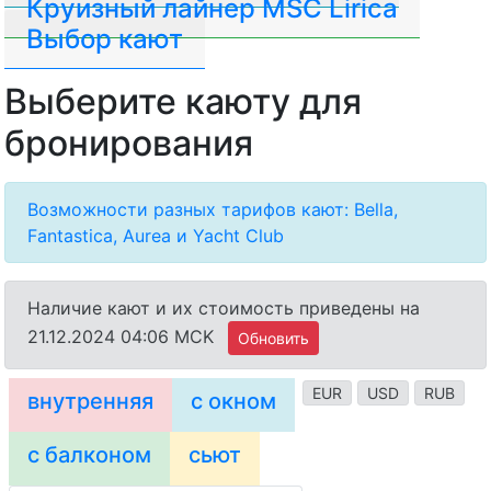
Круизный лайнер MSC Lirica
Выбор кают
Выберите каюту для
бронирования
Возможности разных тарифов кают: Bella,
Fantastica, Aurea и Yacht Club
Наличие кают и их стоимость приведены на
21.12.2024 04:06 MCK
Обновить
EUR
USD
RUB
внутренняя
с окном
с балконом
сьют