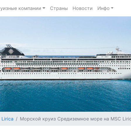
уизные компании
Страны
Новости
Инфо
Lirica
Морской круиз Средиземное море на MSC Lirica