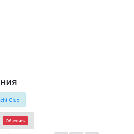
ания
cht Club
Обновить