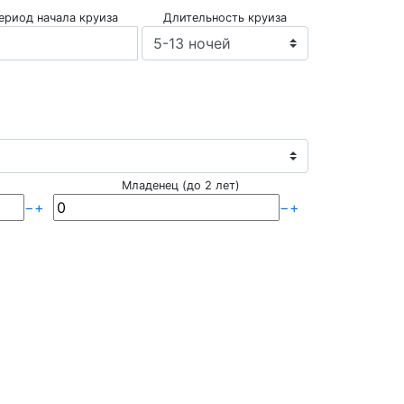
ериод начала круиза
Длительность круиза
Младенец (до 2 лет)
−
+
−
+