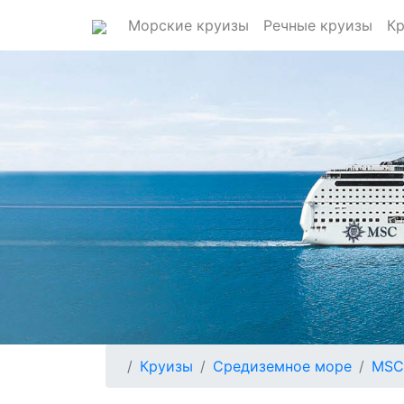
Морские круизы
Речные круизы
Кр
Круизы
Средиземное море
MSC 