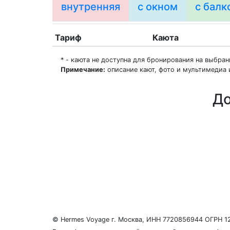
внутренняя
с окном
с балк
Тариф
Каюта
* - каюта не доступна для бронирования на выбра
Примечание:
описание кают, фото и мультимедиа 
До
О нас
Регионы плавания
Морские порты
ООО «Гермес Вояж» –
реестровый номер туроперато
© Hermes Voyage г. Москва, ИНН 7720856944 ОГРН 