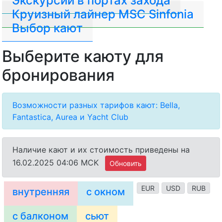
Экскурсии в портах захода
Круизный лайнер MSC Sinfonia
Выбор кают
Выберите каюту для
бронирования
Возможности разных тарифов кают: Bella,
Fantastica, Aurea и Yacht Club
Наличие кают и их стоимость приведены на
16.02.2025 04:06 MCK
Обновить
EUR
USD
RUB
внутренняя
с окном
с балконом
сьют