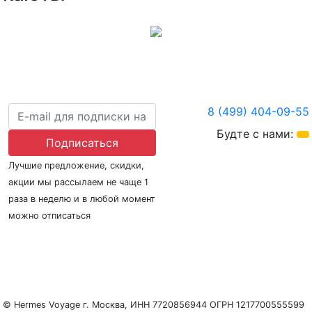
8 (499) 404-09-55
Будте с нами:
Подписаться
Лучшие предложение, скидки,
акции мы рассылаем не чаще 1
раза в неделю и в любой момент
можно отписаться
О нас
Регионы плавания
Морские порты
ООО «Гермес Вояж» –
реестровый номер туроператора В031-00161-
77/01942486
© Hermes Voyage г. Москва, ИНН 7720856944 ОГРН 1217700555599