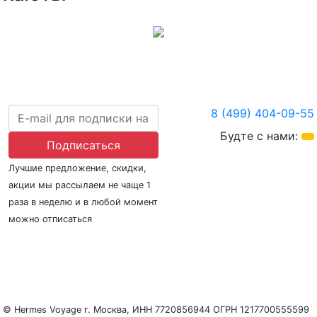
8 (499) 404-09-55
Будте с нами:
Подписаться
Лучшие предложение, скидки,
акции мы рассылаем не чаще 1
раза в неделю и в любой момент
можно отписаться
О нас
Регионы плавания
Морские порты
ООО «Гермес Вояж» –
реестровый номер туроператора В031-00161-
77/01942486
© Hermes Voyage г. Москва, ИНН 7720856944 ОГРН 1217700555599