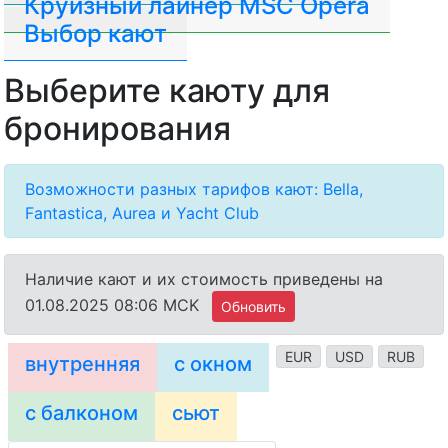
Круизный лайнер MSC Opera
Выбор кают
Выберите каюту для
бронирования
Возможности разных тарифов кают: Bella,
Fantastica, Aurea и Yacht Club
Наличие кают и их стоимость приведены на
01.08.2025 08:06 MCK
Обновить
EUR
USD
RUB
внутренняя
с окном
с балконом
сьют