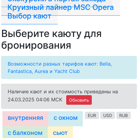
Круизный лайнер MSC Opera
Выбор кают
Выберите каюту для
бронирования
Возможности разных тарифов кают: Bella,
Fantastica, Aurea и Yacht Club
Наличие кают и их стоимость приведены на
24.03.2025 04:06 MCK
Обновить
EUR
USD
RUB
внутренняя
с окном
с балконом
сьют