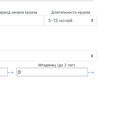
ериод начала круиза
Длительность круиза
Младенец (до 2 лет)
−
+
−
+