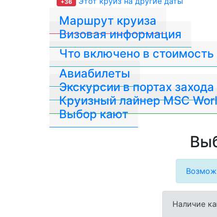
Этот круиз на другие даты
+36
Маршрут круиза
Визовая информация
Что включено в стоимость
Авиабилеты
Экскурсии в портах захода
Круизный лайнер MSC Worl
Выбор кают
Выб
Возможн
Наличие ка