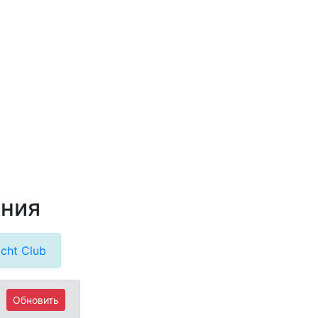
ания
cht Club
Обновить