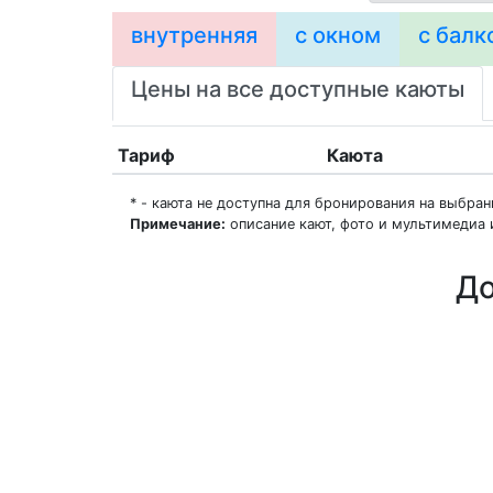
внутренняя
с окном
с балк
Цены на все доступные каюты
Тариф
Каюта
* - каюта не доступна для бронирования на выбра
Примечание:
описание кают, фото и мультимедиа 
До
О нас
Регионы плавания
Морские порты