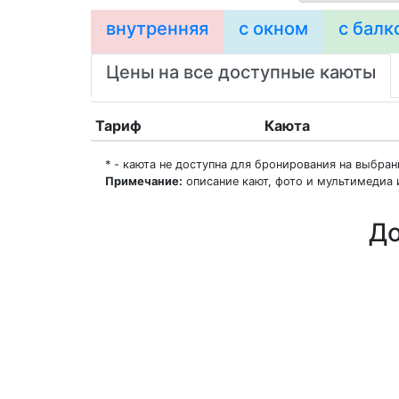
внутренняя
с окном
с балк
Цены на все доступные каюты
Тариф
Каюта
* - каюта не доступна для бронирования на выбра
Примечание:
описание кают, фото и мультимедиа 
До
О нас
Регионы плавания
Морские порты