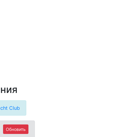
ания
cht Club
Обновить