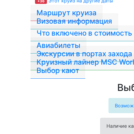
Этот круиз на другие даты
+36
Маршрут круиза
Визовая информация
Что включено в стоимость
Авиабилеты
Экскурсии в портах захода
Круизный лайнер MSC Worl
Выбор кают
Выб
Возможн
Наличие ка