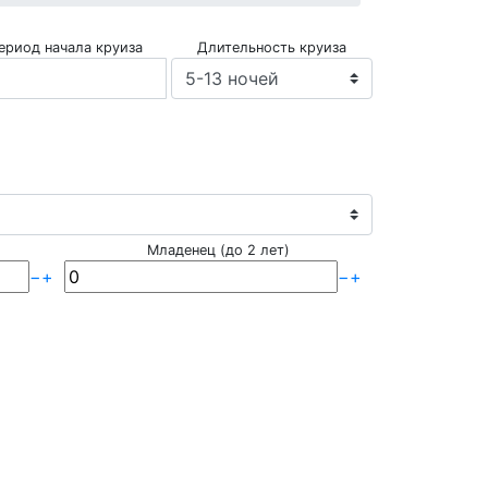
ериод начала круиза
Длительность круиза
Младенец (до 2 лет)
−
+
−
+