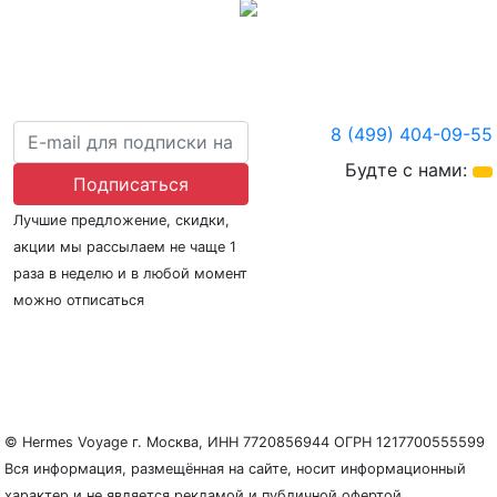
8 (499) 404-09-55
Будте с нами:
Подписаться
Лучшие предложение, скидки,
акции мы рассылаем не чаще 1
раза в неделю и в любой момент
можно отписаться
О нас
Регионы плавания
Морские порты
ООО «Гермес Вояж» –
реестровый номер туроператора В031-00161-
77/01942486
© Hermes Voyage г. Москва, ИНН 7720856944 ОГРН 1217700555599
Вся информация, размещённая на сайте, носит информационный
характер и не является рекламой и публичной офертой.