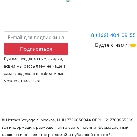
8 (499) 404-09-55
Будте с нами:
Подписаться
Лучшие предложение, скидки,
акции мы рассылаем не чаще 1
раза в неделю и в любой момент
можно отписаться
О нас
Регионы плавания
Морские порты
ООО «Гермес Вояж» –
реестровый номер туроператора В031-00161-
77/01942486
© Hermes Voyage г. Москва, ИНН 7720856944 ОГРН 1217700555599
Вся информация, размещённая на сайте, носит информационный
характер и не является рекламой и публичной офертой.