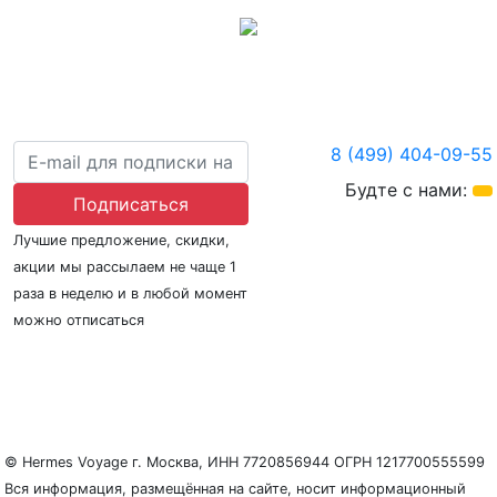
8 (499) 404-09-55
Будте с нами:
Подписаться
Лучшие предложение, скидки,
акции мы рассылаем не чаще 1
раза в неделю и в любой момент
можно отписаться
О нас
Регионы плавания
Морские порты
ООО «Гермес Вояж» –
реестровый номер туроператора В031-00161-
77/01942486
© Hermes Voyage г. Москва, ИНН 7720856944 ОГРН 1217700555599
Вся информация, размещённая на сайте, носит информационный