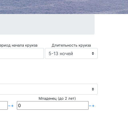
ериод начала круиза
Длительность круиза
Младенец (до 2 лет)
−
+
−
+