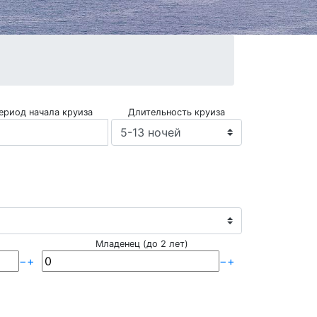
ериод начала круиза
Длительность круиза
Младенец (до 2 лет)
−
+
−
+