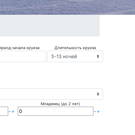
ериод начала круиза
Длительность круиза
Младенец (до 2 лет)
−
+
−
+