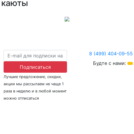
каюты
8 (499) 404-09-55
Будте с нами:
Подписаться
Лучшие предложение, скидки,
акции мы рассылаем не чаще 1
раза в неделю и в любой момент
можно отписаться
О нас
Регионы плавания
Морские порты
ООО «Гермес Вояж» –
реестровый номер туроператора В031-00161-
77/01942486