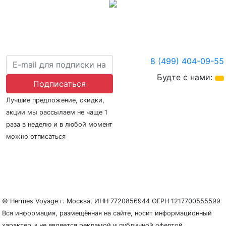
8 (499) 404-09-55
Будте с нами:
Подписаться
Лучшие предложение, скидки,
акции мы рассылаем не чаще 1
раза в неделю и в любой момент
можно отписаться
О нас
Регионы плавания
Морские порты
ООО «Гермес Вояж» –
реестровый номер туроператора В031-00161-
77/01942486
© Hermes Voyage г. Москва, ИНН 7720856944 ОГРН 1217700555599
Вся информация, размещённая на сайте, носит информационный
характер и не является рекламой и публичной офертой.