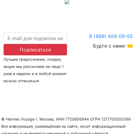
8 (499) 404-09-55
Будте с нами:
Подписаться
Лучшие предложение, скидки,
акции мы рассылаем не чаще 1
раза в неделю и в любой момент
можно отписаться
О нас
Регионы плавания
Морские порты
ООО «Гермес Вояж» –
реестровый номер туроператора В031-00161-
77/01942486
© Hermes Voyage г. Москва, ИНН 7720856944 ОГРН 1217700555599
Вся информация, размещённая на сайте, носит информационный
характер и не является рекламой и публичной офертой.