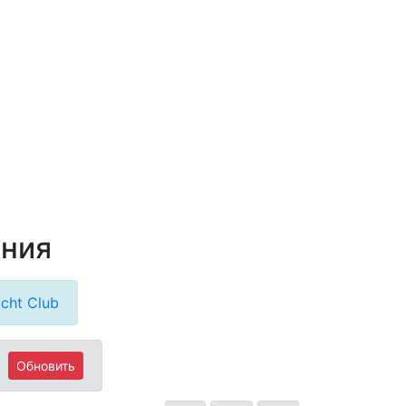
ания
cht Club
Обновить