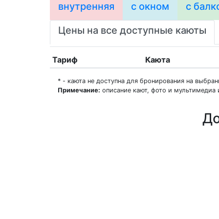
внутренняя
с окном
с балк
Цены на все доступные каюты
Тариф
Каюта
* - каюта не доступна для бронирования на выбра
Примечание:
описание кают, фото и мультимедиа 
До
О нас
Регионы плавания
Морские порты