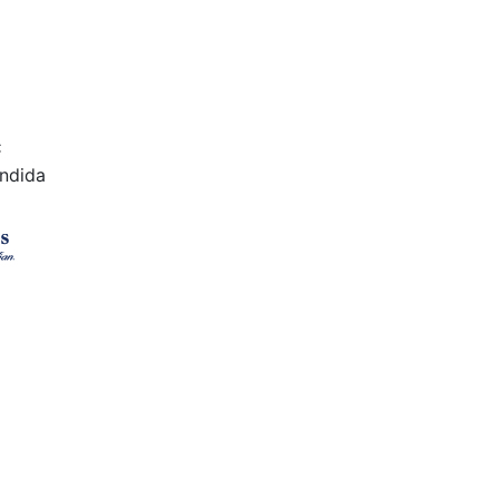
C
ndida