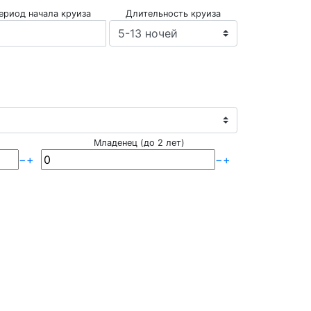
ериод начала круиза
Длительность круиза
Младенец (до 2 лет)
−
+
−
+