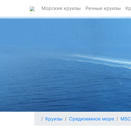
Морские круизы
Речные круизы
Кр
Круизы
Средиземное море
MSC 