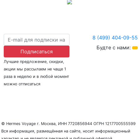
8 (499) 404-09-55
Будте с нами:
Подписаться
Лучшие предложение, скидки,
акции мы рассылаем не чаще 1
раза в неделю и в любой момент
можно отписаться
О нас
Регионы плавания
Морские порты
ООО «Гермес Вояж» –
реестровый номер туроператора В031-00161-
77/01942486
© Hermes Voyage г. Москва, ИНН 7720856944 ОГРН 1217700555599
Вся информация, размещённая на сайте, носит информационный
характер и не является рекламой и публичной офертой.