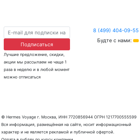
8 (499) 404-09-55
Будте с нами:
Подписаться
Лучшие предложение, скидки,
акции мы рассылаем не чаще 1
раза в неделю и в любой момент
можно отписаться
О нас
Регионы плавания
Морские порты
ООО «Гермес Вояж» –
реестровый номер туроператора В031-00161-
77/01942486
© Hermes Voyage г. Москва, ИНН 7720856944 ОГРН 1217700555599
Вся информация, размещённая на сайте, носит информационный
характер и не является рекламой и публичной офертой.
Оплата в рублях по курсу компании.