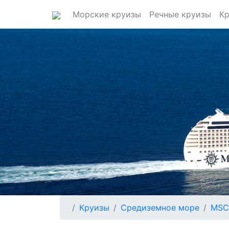
Морские круизы
Речные круизы
Кр
Круизы
Средиземное море
MSC