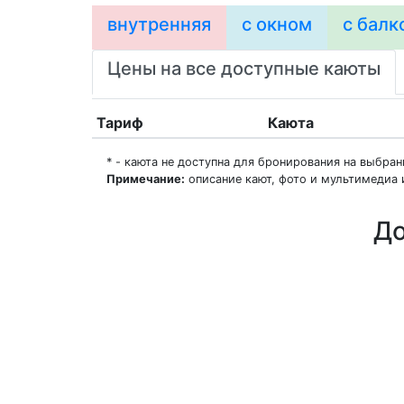
внутренняя
с окном
с балк
Цены на все доступные каюты
Тариф
Каюта
* - каюта не доступна для бронирования на выбра
Примечание:
описание кают, фото и мультимедиа 
До
О нас
Регионы плавания
Морские порты