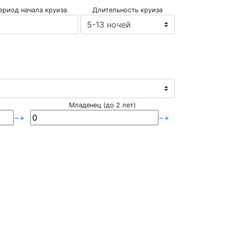
ериод начала круиза
Длительность круиза
Младенец (до 2 лет)
−
+
−
+