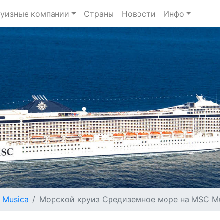
уизные компании
Страны
Новости
Инфо
 Musica
Морской круиз Средиземное море на MSC Mus