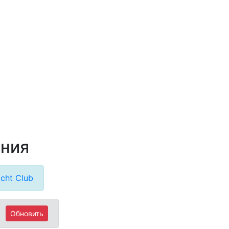
ания
cht Club
Обновить