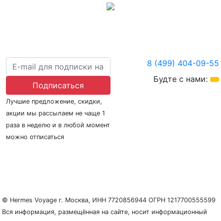
8 (499) 404-09-55
Будте с нами:
Подписаться
Лучшие предложение, скидки,
акции мы рассылаем не чаще 1
раза в неделю и в любой момент
можно отписаться
О нас
Регионы плавания
Морские порты
ООО «Гермес Вояж» –
реестровый номер туроператора В031-00161-
77/01942486
© Hermes Voyage г. Москва, ИНН 7720856944 ОГРН 1217700555599
Вся информация, размещённая на сайте, носит информационный