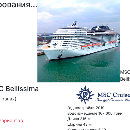
ования...
MS
Bell
 Bellissima
транах)
Год постройки 2019
Водоизмещение 167 600 тонн
Длина 315 м
вариантов
Ширина 43 м
Количество палуб 19