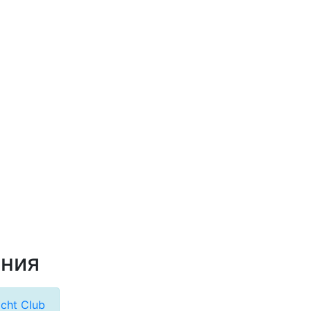
ания
cht Club