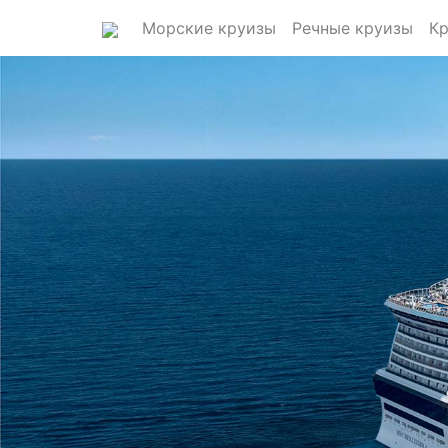
Морские круизы
Речные круизы
Кр