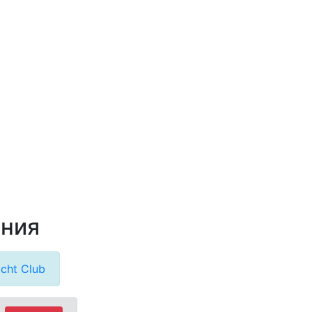
ания
cht Club