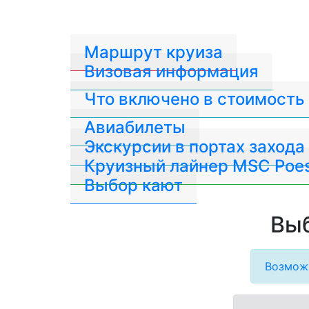
Маршрут круиза
Визовая информация
Что включено в стоимость
Авиабилеты
Экскурсии в портах захода
Круизный лайнер MSC Poes
Выбор кают
Выб
Возможн