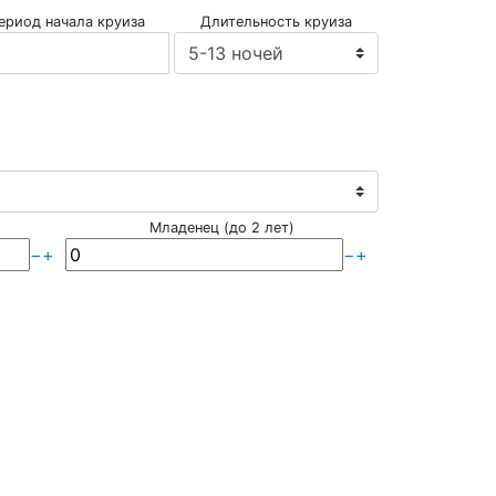
ериод начала круиза
Длительность круиза
Младенец (до 2 лет)
−
+
−
+