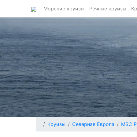
Морские круизы
Речные круизы
Кр
Круизы
Северная Европа
MSC P