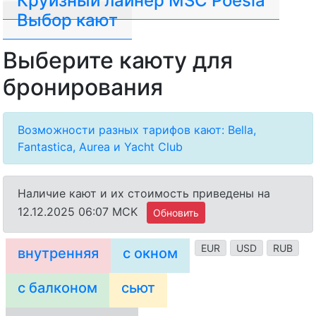
Круизный лайнер MSC Poesia
Выбор кают
Выберите каюту для
бронирования
Возможности разных тарифов кают: Bella,
Fantastica, Aurea и Yacht Club
Наличие кают и их стоимость приведены на
12.12.2025 06:07 MCK
Обновить
EUR
USD
RUB
внутренняя
с окном
с балконом
сьют