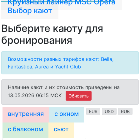
Круизный лайнер MSC Opera
Выбор кают
Выберите каюту для
бронирования
Возможности разных тарифов кают: Bella,
Fantastica, Aurea и Yacht Club
Наличие кают и их стоимость приведены на
13.05.2026 06:15 MCK
Обновить
EUR
USD
RUB
внутренняя
с окном
с балконом
сьют