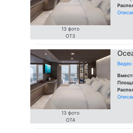
Распо
Описа
13 фото
OT3
Ocea
Видео 
Вмест
Площа
Распо
Описа
13 фото
OT4