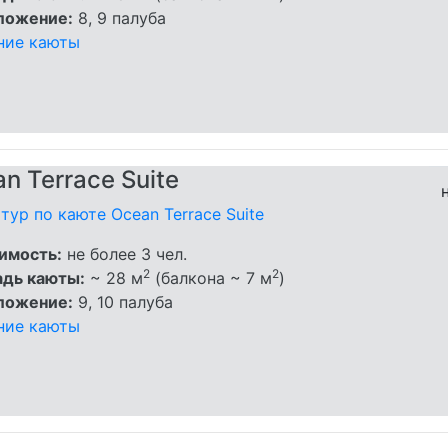
ложение:
8, 9 палуба
ние каюты
n Terrace Suite
тур по каюте Ocean Terrace Suite
имость:
не более 3 чел.
2
2
дь каюты:
~ 28 м
(балкона ~ 7 м
)
ложение:
9, 10 палуба
ние каюты