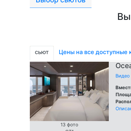
Вы
сьют
Цены на все доступные 
Ocea
Видео 
Вмест
Площа
Распо
Описа
13 фото