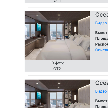
OT1
Ocea
Видео 
Вмест
Площа
Распо
Описа
13 фото
OT2
Ocea
Видео 
Вмест
Площа