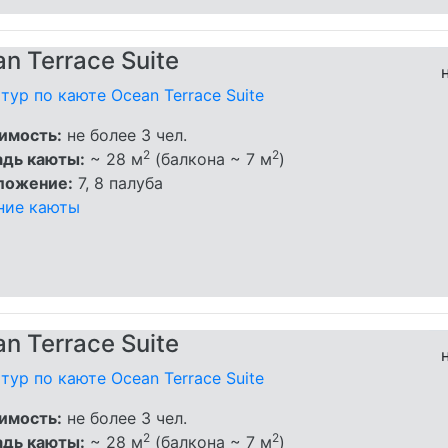
n Terrace Suite
тур по каюте Ocean Terrace Suite
имость:
не более 3 чел.
2
2
дь каюты:
~ 28 м
(балкона ~ 7 м
)
ложение:
7, 8 палуба
ние каюты
n Terrace Suite
тур по каюте Ocean Terrace Suite
имость:
не более 3 чел.
2
2
дь каюты:
~ 28 м
(балкона ~ 7 м
)