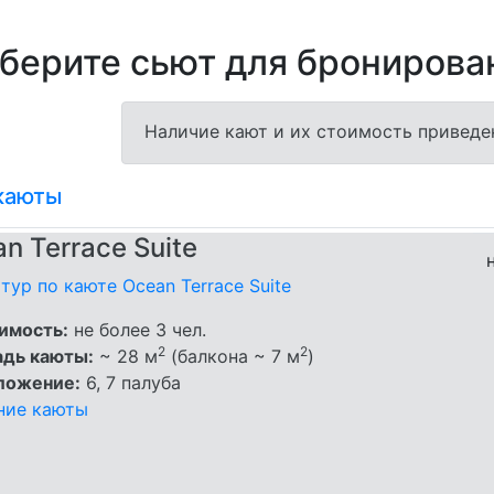
берите сьют для бронирова
Наличие кают и их стоимость приведе
каюты
n Terrace Suite
тур по каюте Ocean Terrace Suite
имость:
не более 3 чел.
2
2
дь каюты:
~ 28 м
(балкона ~ 7 м
)
ложение:
6, 7 палуба
ние каюты