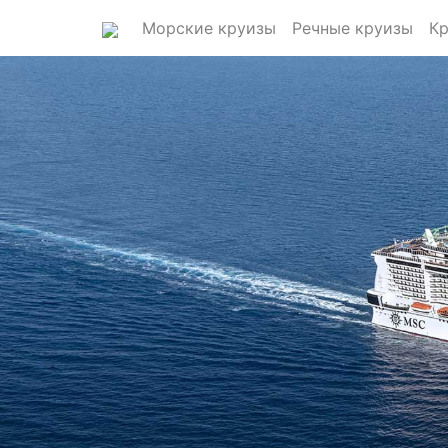
Морские круизы
Речные круизы
Кр