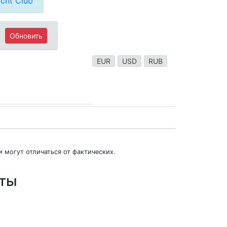
cht Club
Обновить
EUR
USD
RUB
 могут отличаться от фактических.
юты