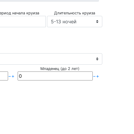
ериод начала круиза
Длительность круиза
Младенец (до 2 лет)
−
+
−
+