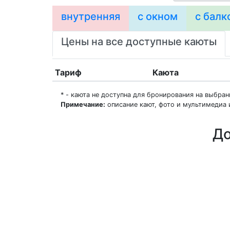
внутренняя
с окном
с балк
Цены на все доступные каюты
Тариф
Каюта
* - каюта не доступна для бронирования на выбра
Примечание:
описание кают, фото и мультимедиа 
До
О нас
Регионы плавания
Морские порты