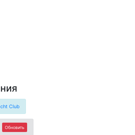
ания
cht Club
Обновить