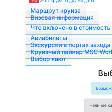
Этот круиз на другие даты
+13
Маршрут круиза
Визовая информация
Что включено в стоимость
Авиабилеты
Экскурсии в портах захода
Круизный лайнер MSC Worl
Выбор кают
Выб
Возможн
Наличие ка